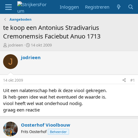
Inloggen
Registreren
Aangeboden
te koop een Antonius Stradivarius
Cremonemsis Faciebut Anuo 1713
T
S
jodrieen
14 okt 2009
o
t
p
a
jodrieen
J
i
r
c
t
s
d
t
a
14 okt 2009
#1
a
t
r
u
Uit een nalatenschap heb ik deze viool gekregen.
t
m
Ik heb geen idee wat het eventueel de waarde is.
e
viool heeft wel wat onderhoud nodig.
r
graag een reactie
Oosterhof Vioolbouw
Frits Oosterhof
Beheerder