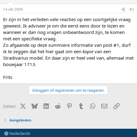
14 okt 2009
#2
Er zijn in het verleden vele reacties op een soortgelijke vraag
geweest. Ik adviseer je om die eerst eens door te lezen en
wanneer er dan nog vragen onbeantwoord zijn, te komen
met een specifieke vraag.
Zo afgaande op deze summiere informatie van post #1, durf
ik te zeggen dat het hier gaat om een
kopie
van een
Stradivarius model. En daar zijn er heel veel van, allemaal met
bouwjaar 1713.
Frits
Inloggen of registreren om te reageren.
X (Twitter)
Bluesky
LinkedIn
Reddit
Pinterest
Tumblr
WhatsApp
E-mail
Link
Delen:
Aangeboden
Nederlands