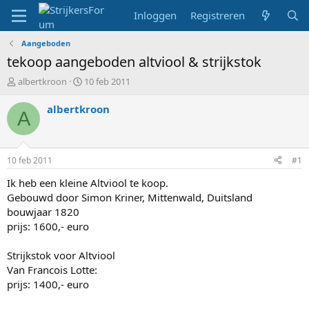
Inloggen
Registreren
Aangeboden
tekoop aangeboden altviool & strijkstok
T
S
albertkroon
10 feb 2011
o
t
p
a
albertkroon
A
i
r
c
t
s
d
t
a
10 feb 2011
#1
a
t
r
u
Ik heb een kleine Altviool te koop.
t
m
Gebouwd door Simon Kriner, Mittenwald, Duitsland
e
bouwjaar 1820
r
prijs: 1600,- euro
Strijkstok voor Altviool
Van Francois Lotte:
prijs: 1400,- euro