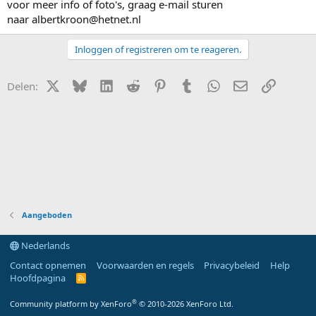
voor meer info of foto's, graag e-mail sturen
naar albertkroon@hetnet.nl
Inloggen of registreren om te reageren.
X (Twitter)
Bluesky
LinkedIn
Reddit
Pinterest
Tumblr
WhatsApp
E-mail
Link
Delen:
Aangeboden
Nederlands
Contact opnemen
Voorwaarden en regels
Privacybeleid
Help
Hoofdpagina
R
S
S
®
Community platform by XenForo
© 2010-2026 XenForo Ltd.