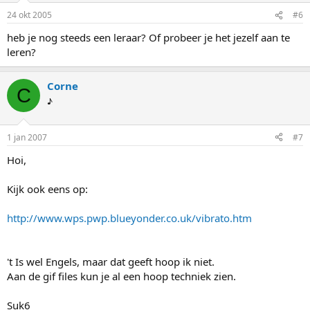
24 okt 2005
#6
heb je nog steeds een leraar? Of probeer je het jezelf aan te
leren?
Corne
C
♪
1 jan 2007
#7
Hoi,
Kijk ook eens op:
http://www.wps.pwp.blueyonder.co.uk/vibrato.htm
't Is wel Engels, maar dat geeft hoop ik niet.
Aan de gif files kun je al een hoop techniek zien.
Suk6