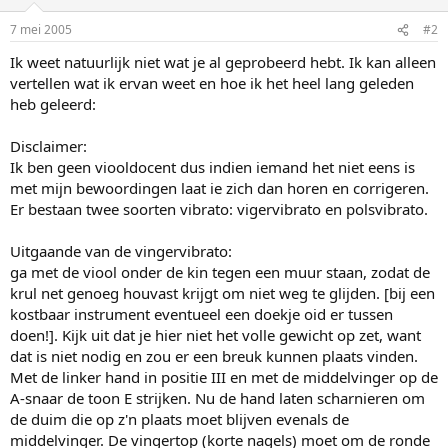
7 mei 2005
#2
Ik weet natuurlijk niet wat je al geprobeerd hebt. Ik kan alleen
vertellen wat ik ervan weet en hoe ik het heel lang geleden
heb geleerd:
Disclaimer:
Ik ben geen viooldocent dus indien iemand het niet eens is
met mijn bewoordingen laat ie zich dan horen en corrigeren.
Er bestaan twee soorten vibrato: vigervibrato en polsvibrato.
Uitgaande van de vingervibrato:
ga met de viool onder de kin tegen een muur staan, zodat de
krul net genoeg houvast krijgt om niet weg te glijden. [bij een
kostbaar instrument eventueel een doekje oid er tussen
doen!]. Kijk uit dat je hier niet het volle gewicht op zet, want
dat is niet nodig en zou er een breuk kunnen plaats vinden.
Met de linker hand in positie III en met de middelvinger op de
A-snaar de toon E strijken. Nu de hand laten scharnieren om
de duim die op z'n plaats moet blijven evenals de
middelvinger. De vingertop (korte nagels) moet om de ronde