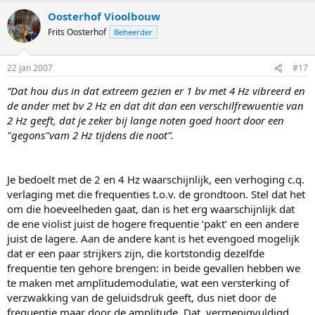
Oosterhof Vioolbouw
Frits Oosterhof
Beheerder
22 jan 2007
#17
“Dat hou dus in dat extreem gezien er 1 bv met 4 Hz vibreerd en
de ander met bv 2 Hz en dat dit dan een verschilfrewuentie van
2 Hz geeft, dat je zeker bij lange noten goed hoort door een
"gegons"vam 2 Hz tijdens die noot”.
Je bedoelt met de 2 en 4 Hz waarschijnlijk, een verhoging c.q.
verlaging met die frequenties t.o.v. de grondtoon. Stel dat het
om die hoeveelheden gaat, dan is het erg waarschijnlijk dat
de ene violist juist de hogere frequentie ‘pakt’ en een andere
juist de lagere. Aan de andere kant is het evengoed mogelijk
dat er een paar strijkers zijn, die kortstondig dezelfde
frequentie ten gehore brengen: in beide gevallen hebben we
te maken met amplitudemodulatie, wat een versterking of
verzwakking van de geluidsdruk geeft, dus niet door de
frequentie maar door de amplitude. Dat, vermenigvuldigd