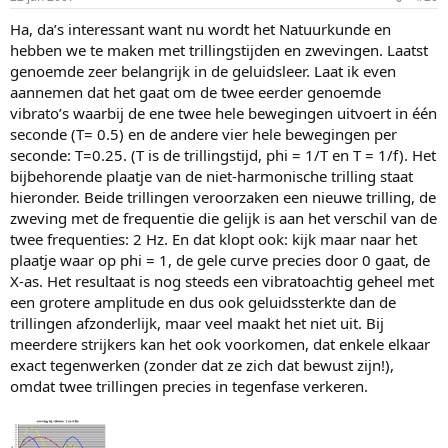
Ha, da’s interessant want nu wordt het Natuurkunde en
hebben we te maken met trillingstijden en zwevingen. Laatst
genoemde zeer belangrijk in de geluidsleer. Laat ik even
aannemen dat het gaat om de twee eerder genoemde
vibrato’s waarbij de ene twee hele bewegingen uitvoert in één
seconde (T= 0.5) en de andere vier hele bewegingen per
seconde: T=0.25. (T is de trillingstijd, phi = 1/T en T = 1/f). Het
bijbehorende plaatje van de niet-harmonische trilling staat
hieronder. Beide trillingen veroorzaken een nieuwe trilling, de
zweving met de frequentie die gelijk is aan het verschil van de
twee frequenties: 2 Hz. En dat klopt ook: kijk maar naar het
plaatje waar op phi = 1, de gele curve precies door 0 gaat, de
X-as. Het resultaat is nog steeds een vibratoachtig geheel met
een grotere amplitude en dus ook geluidssterkte dan de
trillingen afzonderlijk, maar veel maakt het niet uit. Bij
meerdere strijkers kan het ook voorkomen, dat enkele elkaar
exact tegenwerken (zonder dat ze zich dat bewust zijn!),
omdat twee trillingen precies in tegenfase verkeren.