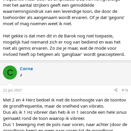
met het aantal strijkers geeft een gemiddelde
waarnemingsindruk van een levendige toon, die door de
toehoorder als aangenaam wordt ervaren. Of je dat ‘gegons’
moet of mag noemen weet ik niet.
Het gekke is dat men dit in de Barok nog niet toepaste,
mogelijk had niemand zich er nog van bediend en was het
niet als gemis ervaren. Zo zie je maar, wat de mode voor
invloed heeft op hetgeen als ‘gangbaar’ wordt geaccepteerd.
Corne
C
♪
22 jan 2007
#18
Met 2 en 4 Herz bedoel ik niet de toonhoogte van de toontov
de grondfrequentie, maar de snelheid van vibrato.
Dus als ik 1 Hz vibreer dan heb ik in 1 seconde een hele sinus
gemaakt rond de toon waarop ik vibreer.
Dus 1 beweging met de pols naar voren, naar achter (door de
grondtoon heen) en weer naar voren tot de grondtoon.