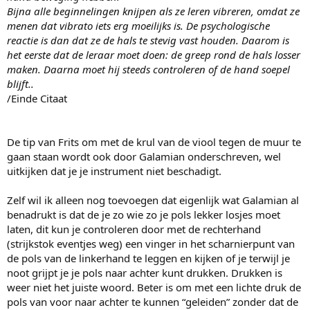
Bijna alle beginnelingen knijpen als ze leren vibreren, omdat ze
menen dat vibrato iets erg moeilijks is. De psychologische
reactie is dan dat ze de hals te stevig vast houden. Daarom is
het eerste dat de leraar moet doen: de greep rond de hals losser
maken. Daarna moet hij steeds controleren of de hand soepel
blijft..
/Einde Citaat
De tip van Frits om met de krul van de viool tegen de muur te
gaan staan wordt ook door Galamian onderschreven, wel
uitkijken dat je je instrument niet beschadigt.
Zelf wil ik alleen nog toevoegen dat eigenlijk wat Galamian al
benadrukt is dat de je zo wie zo je pols lekker losjes moet
laten, dit kun je controleren door met de rechterhand
(strijkstok eventjes weg) een vinger in het scharnierpunt van
de pols van de linkerhand te leggen en kijken of je terwijl je
noot grijpt je je pols naar achter kunt drukken. Drukken is
weer niet het juiste woord. Beter is om met een lichte druk de
pols van voor naar achter te kunnen “geleiden” zonder dat de