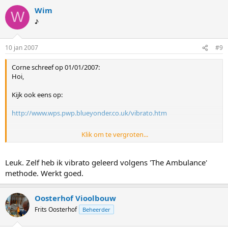
Wim
W
♪
10 jan 2007
#9
Corne schreef op 01/01/2007:
Hoi,
Kijk ook eens op:
http://www.wps.pwp.blueyonder.co.uk/vibrato.htm
Klik om te vergroten...
TIs wel engels, maar dat geeft hoop ik niet.
Aan de gif files kun je al een hoop techniek zien.
Leuk. Zelf heb ik vibrato geleerd volgens 'The Ambulance'
Suk6
methode. Werkt goed.
Corne
Oosterhof Vioolbouw
Frits Oosterhof
Beheerder