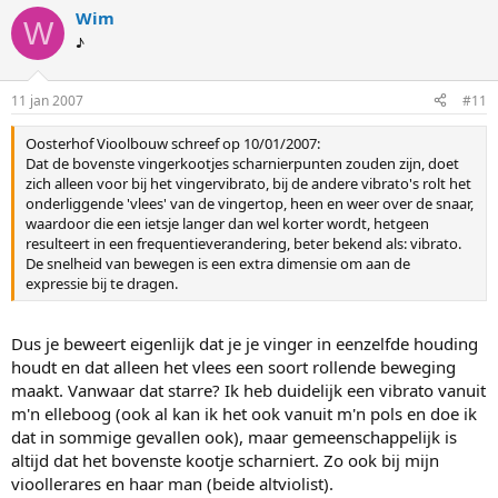
Wim
W
♪
11 jan 2007
#11
Oosterhof Vioolbouw schreef op 10/01/2007:
Dat de bovenste vingerkootjes scharnierpunten zouden zijn, doet
zich alleen voor bij het vingervibrato, bij de andere vibrato's rolt het
onderliggende 'vlees' van de vingertop, heen en weer over de snaar,
waardoor die een ietsje langer dan wel korter wordt, hetgeen
resulteert in een frequentieverandering, beter bekend als: vibrato.
De snelheid van bewegen is een extra dimensie om aan de
expressie bij te dragen.
Dus je beweert eigenlijk dat je je vinger in eenzelfde houding
houdt en dat alleen het vlees een soort rollende beweging
maakt. Vanwaar dat starre? Ik heb duidelijk een vibrato vanuit
m'n elleboog (ook al kan ik het ook vanuit m'n pols en doe ik
dat in sommige gevallen ook), maar gemeenschappelijk is
altijd dat het bovenste kootje scharniert. Zo ook bij mijn
vioollerares en haar man (beide altviolist).