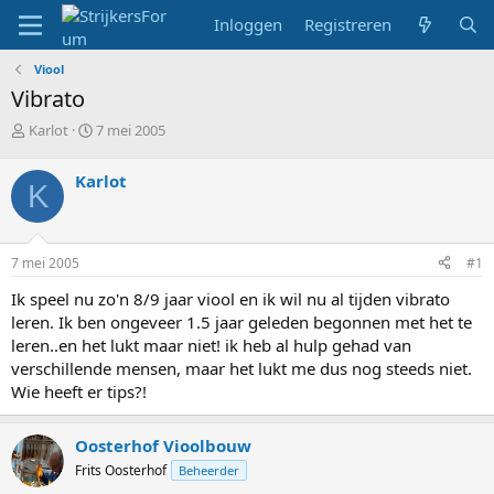
Inloggen
Registreren
Viool
Vibrato
T
S
Karlot
7 mei 2005
o
t
p
a
Karlot
K
i
r
c
t
s
d
t
a
7 mei 2005
#1
a
t
r
u
Ik speel nu zo'n 8/9 jaar viool en ik wil nu al tijden vibrato
t
m
leren. Ik ben ongeveer 1.5 jaar geleden begonnen met het te
e
leren..en het lukt maar niet! ik heb al hulp gehad van
r
verschillende mensen, maar het lukt me dus nog steeds niet.
Wie heeft er tips?!
Oosterhof Vioolbouw
Frits Oosterhof
Beheerder