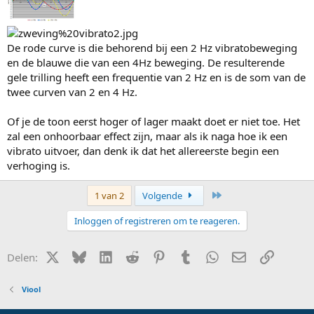
De rode curve is die behorend bij een 2 Hz vibratobeweging
en de blauwe die van een 4Hz beweging. De resulterende
gele trilling heeft een frequentie van 2 Hz en is de som van de
twee curven van 2 en 4 Hz.
Of je de toon eerst hoger of lager maakt doet er niet toe. Het
zal een onhoorbaar effect zijn, maar als ik naga hoe ik een
vibrato uitvoer, dan denk ik dat het allereerste begin een
verhoging is.
Laatste
1 van 2
Volgende
Inloggen of registreren om te reageren.
X (Twitter)
Bluesky
LinkedIn
Reddit
Pinterest
Tumblr
WhatsApp
E-mail
Link
Delen:
Viool