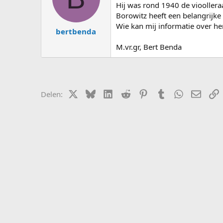
s
d
Hij was rond 1940 de vioollera
t
a
Borowitz heeft een belangrijke 
a
t
Wie kan mij informatie over h
bertbenda
r
u
t
m
M.vr.gr, Bert Benda
e
r
X (Twitter)
Bluesky
LinkedIn
Reddit
Pinterest
Tumblr
WhatsApp
E-mail
L
Delen: