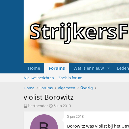
Strijker
Home
Forums
Wat is er nieuw
Leden
Nieuwe berichten
Zoek in forum
Home
Forums
Algemeen
Overig
violist Borowitz
T
S
bertbenda
5 jun 2013
o
t
p
a
5 jun 2013
i
r
B
Borowitz was violist bij het Utr
c
t