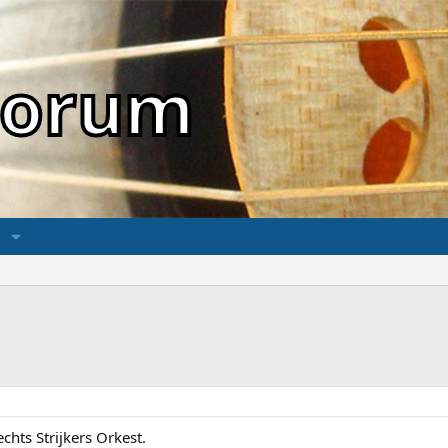
sForum
echts Strijkers Orkest.