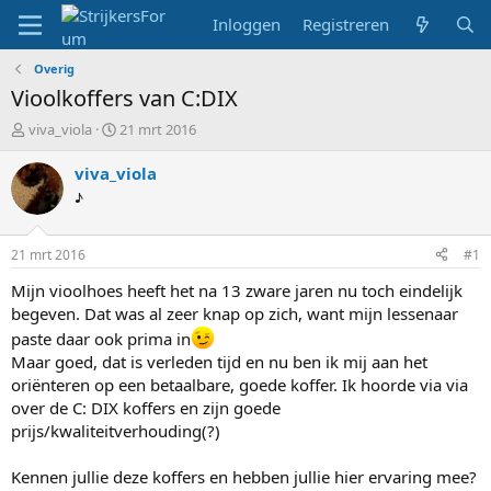
Inloggen
Registreren
Overig
Vioolkoffers van C:DIX
T
S
viva_viola
21 mrt 2016
o
t
p
a
viva_viola
i
r
♪
c
t
s
d
t
a
21 mrt 2016
#1
a
t
r
u
Mijn vioolhoes heeft het na 13 zware jaren nu toch eindelijk
t
m
begeven. Dat was al zeer knap op zich, want mijn lessenaar
e
paste daar ook prima in
r
Maar goed, dat is verleden tijd en nu ben ik mij aan het
oriënteren op een betaalbare, goede koffer. Ik hoorde via via
over de C: DIX koffers en zijn goede
prijs/kwaliteitverhouding(?)
Kennen jullie deze koffers en hebben jullie hier ervaring mee?