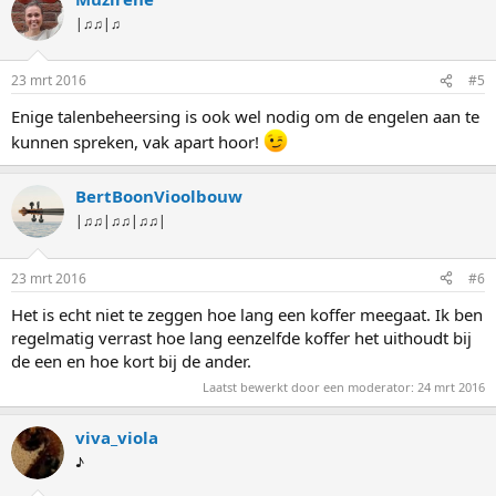
|♫♫|♫
23 mrt 2016
#5
Enige talenbeheersing is ook wel nodig om de engelen aan te
kunnen spreken, vak apart hoor!
BertBoonVioolbouw
|♫♫|♫♫|♫♫|
23 mrt 2016
#6
Het is echt niet te zeggen hoe lang een koffer meegaat. Ik ben
regelmatig verrast hoe lang eenzelfde koffer het uithoudt bij
de een en hoe kort bij de ander.
Laatst bewerkt door een moderator:
24 mrt 2016
viva_viola
♪