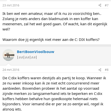
23 mrt 2016
#7
Ik ben wel een amateur, maar of ik nu zo voorzichtig ben..
Zolang je niets anders dan bladmuziek in een koffer kan
meenemen, zal het wel goed gaan. Of wacht, kan dit eigenlijk
wel?
Waarom doe jij eigenlijk niet meer aan de C: DIX koffers?
BertBoonVioolbouw
|♫♫|♫♫|♫♫|
24 mrt 2016
#8
De C:dix koffers waren destijds als partij te koop. Wanneer ik
ze nu weer inkoop kan ik ze niet echt concurrerend meer
aanbieden. Bovendien probeer ik het aantal op voorraad
zijnde merken zo langzamerhand iets te beperken en C:dix
koffers hebben behalve hun goedkoopte helemaal niets
bijzonders. Voor iemand die er per se zo eentje wil, regel ik
alsnog iets.