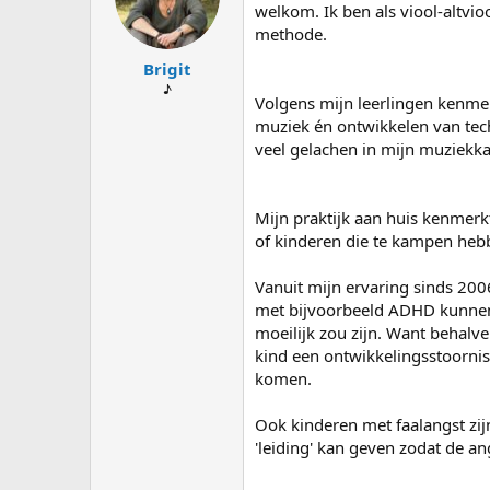
s
d
welkom. Ik ben als viool-altvi
t
a
methode.
a
t
Brigit
r
u
t
m
♪
Volgens mijn leerlingen kenmer
e
muziek én ontwikkelen van tech
r
veel gelachen in mijn muziekk
Mijn praktijk aan huis kenmer
of kinderen die te kampen heb
Vanuit mijn ervaring sinds 200
met bijvoorbeeld ADHD kunnen bi
moeilijk zou zijn. Want behalve 
kind een ontwikkelingsstoornis
komen.
Ook kinderen met faalangst zijn
'leiding' kan geven zodat de a