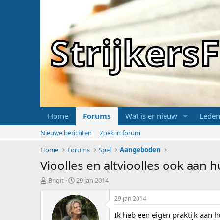
Strijker
Home
Forums
Wat is er nieuw
Leden
Nieuwe berichten
Zoek in forum
Home
Forums
Spel
Aangeboden
Vioolles en altvioolles ook aan 
T
S
Brigit
29 jan 2014
o
t
p
a
29 jan 2014
i
r
Ik heb een eigen praktijk aan h
c
t