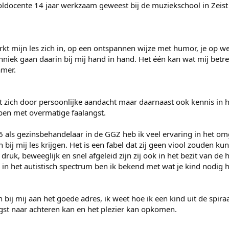
ooldocente 14 jaar werkzaam geweest bij de muziekschool in Zeis
kt mijn les zich in, op een ontspannen wijze met humor, je op w
niek gaan daarin bij mij hand in hand. Het één kan wat mij betre
amer.
kt zich door persoonlijke aandacht maar daarnaast ook kennis i
ben met overmatige faalangst.
6 als gezinsbehandelaar in de GGZ heb ik veel ervaring in het om
j mij les krijgen. Het is een fabel dat zij geen viool zouden ku
druk, beweeglijk en snel afgeleid zijn zij ook in het bezit van de h
 in het autistisch spectrum ben ik bekend met wat je kind nodig h
 bij mij aan het goede adres, ik weet hoe ik een kind uit de spir
ngst naar achteren kan en het plezier kan opkomen.