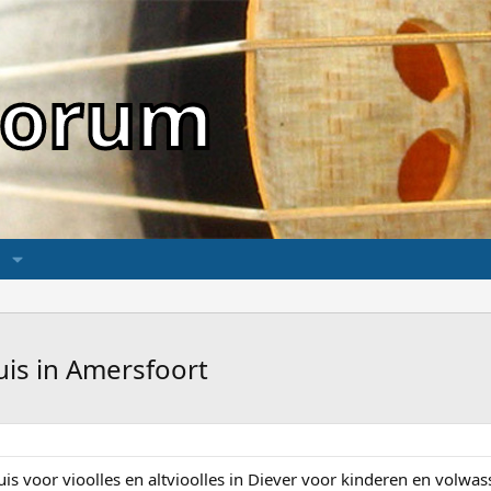
sForum
huis in Amersfoort
uis voor vioolles en altvioolles in Diever voor kinderen en volw