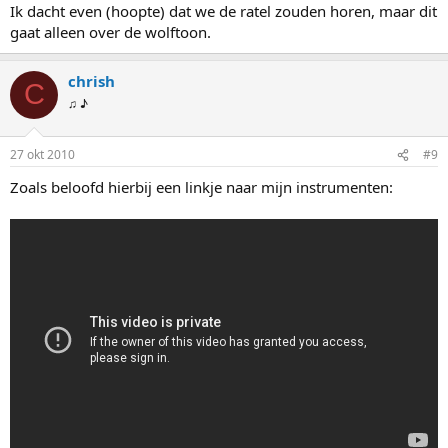
Ik dacht even (hoopte) dat we de ratel zouden horen, maar dit
gaat alleen over de wolftoon.
chrish
C
♫ ♪
27 okt 2010
#9
Zoals beloofd hierbij een linkje naar mijn instrumenten: