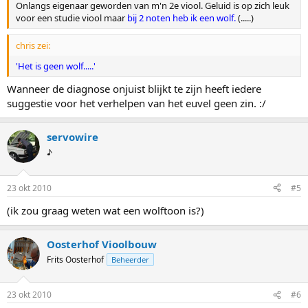
Onlangs eigenaar geworden van m'n 2e viool. Geluid is op zich leuk
voor een studie viool maar
bij 2 noten heb ik een wolf.
(.....)
chris zei:
'Het is geen wolf.....'
Wanneer de diagnose onjuist blijkt te zijn heeft iedere
suggestie voor het verhelpen van het euvel geen zin. :/
servowire
♪
23 okt 2010
#5
(ik zou graag weten wat een wolftoon is?)
Oosterhof Vioolbouw
Frits Oosterhof
Beheerder
23 okt 2010
#6