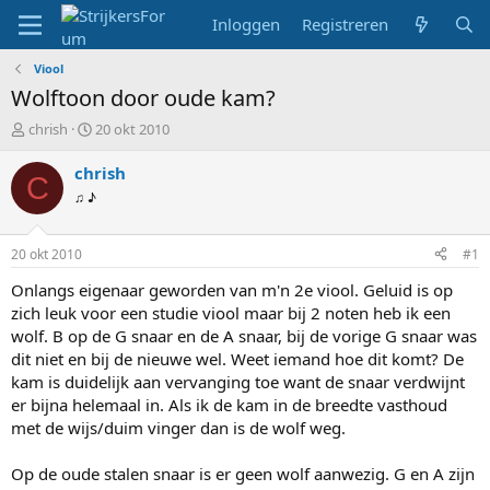
Inloggen
Registreren
Viool
Wolftoon door oude kam?
T
S
chrish
20 okt 2010
o
t
p
a
chrish
C
i
r
♫ ♪
c
t
s
d
t
a
20 okt 2010
#1
a
t
r
u
Onlangs eigenaar geworden van m'n 2e viool. Geluid is op
t
m
zich leuk voor een studie viool maar bij 2 noten heb ik een
e
wolf. B op de G snaar en de A snaar, bij de vorige G snaar was
r
dit niet en bij de nieuwe wel. Weet iemand hoe dit komt? De
kam is duidelijk aan vervanging toe want de snaar verdwijnt
er bijna helemaal in. Als ik de kam in de breedte vasthoud
met de wijs/duim vinger dan is de wolf weg.
Op de oude stalen snaar is er geen wolf aanwezig. G en A zijn