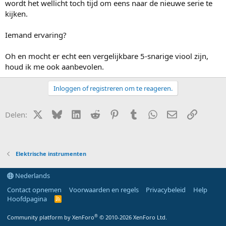
wordt het wellicht toch tijd om eens naar de nieuwe serie te
kijken.
Iemand ervaring?
Oh en mocht er echt een vergelijkbare 5-snarige viool zijn,
houd ik me ook aanbevolen.
Inloggen of registreren om te reageren.
X (Twitter)
Bluesky
LinkedIn
Reddit
Pinterest
Tumblr
WhatsApp
E-mail
Link
Delen:
Elektrische instrumenten
Nederlands
Contact opnemen
Voorwaarden en regels
Privacybeleid
Help
Hoofdpagina
R
S
S
®
Community platform by XenForo
© 2010-2026 XenForo Ltd.