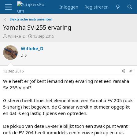
Inloggen
Registreren
Elektrische instrumenten
Yamaha SV-255 ervaring
T
S
Willeke_D
13 sep 2015
o
t
p
a
Willeke_D
i
r
♫ ♪
c
t
s
d
t
a
13 sep 2015
#1
a
t
r
u
Wie heeft er (of kent iemand met) ervaring met een Yamaha
t
m
SV 255 viool?
e
r
Gisteren heeft thuis het element van een Yamaha EV 205 (ook
5-snarig) het begeven, de G-snaar wordt niet meer opgepikt
en dat is erg lastig tijdens een optreden.
De pickup van deze EV-serie blijkt toch een zwak punt want
ook de EV-204 heeft inmiddels een nieuwe pickup en dus