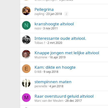
Pellegrina
zapling
23 jan 2018
2
kranshoogte altviool
N
nozo
3 nov 2011
Interessante oude altviool.
Tobias †
2 mrt 2020
Knappe jongen met lelijke altviool
Muzirene
16 apr 2019
Kam: dikte en hoogte
E
ErikB
9 sep 2018
stempinnen maten
perenelle
4 jan 2018
Raar overstuurd geluid altviool
M
Marc van der Meulen
28 dec 2017