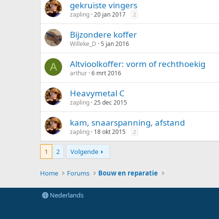
gekruiste vingers
zapling
20 jan 2017
2
Bijzondere koffer
Willeke_D
5 jan 2016
Altvioolkoffer: vorm of rechthoekig
A
arthur
6 mrt 2016
Heavymetal C
zapling
25 dec 2015
kam, snaarspanning, afstand
zapling
18 okt 2015
2
1
2
Volgende
Home
Forums
Bouw en reparatie
Nederlands