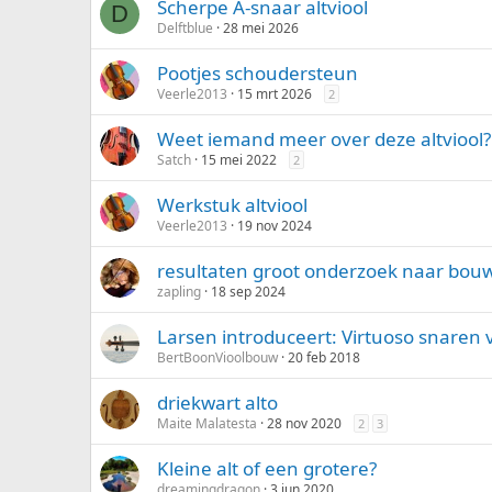
Scherpe A-snaar altviool
D
Delftblue
28 mei 2026
Pootjes schoudersteun
Veerle2013
15 mrt 2026
2
Weet iemand meer over deze altviool?
Satch
15 mei 2022
2
Werkstuk altviool
Veerle2013
19 nov 2024
resultaten groot onderzoek naar bouw
zapling
18 sep 2024
Larsen introduceert: Virtuoso snaren v
BertBoonVioolbouw
20 feb 2018
driekwart alto
Maite Malatesta
28 nov 2020
2
3
Kleine alt of een grotere?
dreamingdragon
3 jun 2020