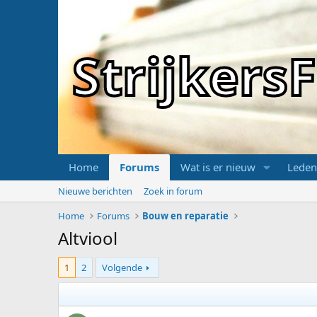
Strijker
Home
Forums
Wat is er nieuw
Leden
Nieuwe berichten
Zoek in forum
Home
Forums
Bouw en reparatie
Altviool
1
2
Volgende