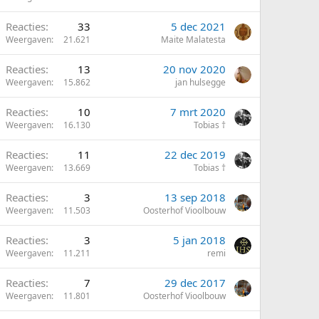
Reacties
33
5 dec 2021
Weergaven
21.621
Maite Malatesta
Reacties
13
20 nov 2020
Weergaven
15.862
jan hulsegge
Reacties
10
7 mrt 2020
Weergaven
16.130
Tobias †
Reacties
11
22 dec 2019
Weergaven
13.669
Tobias †
Reacties
3
13 sep 2018
Weergaven
11.503
Oosterhof Vioolbouw
Reacties
3
5 jan 2018
Weergaven
11.211
remi
Reacties
7
29 dec 2017
Weergaven
11.801
Oosterhof Vioolbouw