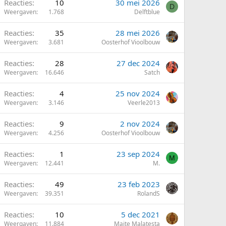
Reacties
10
30 mei 2026
D
Weergaven
1.768
Delftblue
Reacties
35
28 mei 2026
Weergaven
3.681
Oosterhof Vioolbouw
Reacties
28
27 dec 2024
Weergaven
16.646
Satch
Reacties
4
25 nov 2024
Weergaven
3.146
Veerle2013
Reacties
9
2 nov 2024
Weergaven
4.256
Oosterhof Vioolbouw
Reacties
1
23 sep 2024
M
Weergaven
12.441
M.
Reacties
49
23 feb 2023
Weergaven
39.351
RolandS
Reacties
10
5 dec 2021
Weergaven
11.884
Maite Malatesta