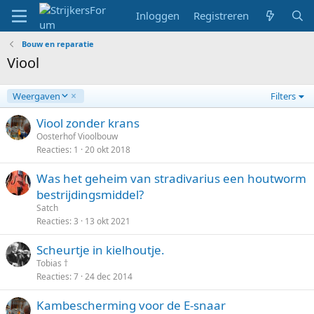
Inloggen
Registreren
Bouw en reparatie
Viool
A
Weergaven
Filters
f
l
Viool zonder krans
o
Oosterhof Vioolbouw
p
Reacties
1
20 okt 2018
e
n
Was het geheim van stradivarius een houtworm
d
bestrijdingsmiddel?
Satch
Reacties
3
13 okt 2021
Scheurtje in kielhoutje.
Tobias †
Reacties
7
24 dec 2014
Kambescherming voor de E-snaar