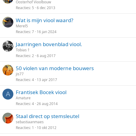
Oosterhof Vioolbouw
Reacties
5
6 dec 2013
Wat is mijn viool waard?
Merel5
Reacties
7
16 jan 2024
Jaarringen bovenblad viool.
Tobias †
Reacties
2
6 aug 2017
50 violen van moderne bouwers
jis77
Reacties
4
13 apr 2017
Frantisek Bocek viool
A
Amature
Reacties
4
26 aug 2014
Staal direct op stemsleutel
sebastiaanmaes
Reacties
1
10 okt 2012