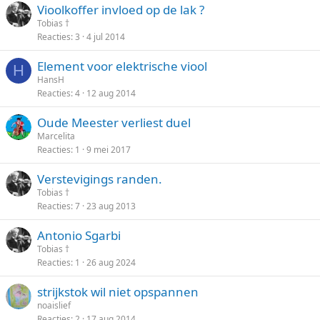
Vioolkoffer invloed op de lak ?
Tobias †
Reacties
3
4 jul 2014
Element voor elektrische viool
H
HansH
Reacties
4
12 aug 2014
Oude Meester verliest duel
Marcelita
Reacties
1
9 mei 2017
Verstevigings randen.
Tobias †
Reacties
7
23 aug 2013
Antonio Sgarbi
Tobias †
Reacties
1
26 aug 2024
strijkstok wil niet opspannen
noaislief
Reacties
2
17 aug 2014