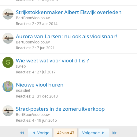
Strijkstokkenmaker Albert Elswijk overleden
BertBoonVioolbouw
Reacties
2
23 apr 2014
Aurora van Larsen: nu ook als vioolsnaar!
BertBoonVioolbouw
Reacties
2
7 jun 2021
Wie weet wat voor viool dit is ?
S
swiep
Reacties
4
27 jul 2017
Nieuwe viool huren
noaislief
Reacties
2
31 dec 2013
Strad-posters in de zomeruitverkoop
BertBoonVioolbouw
Reacties
4
19 jun 2015
Eerste
Laatste
Vorige
42 van 47
Volgende