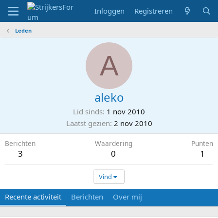
Inloggen
Registreren
Leden
A
aleko
Lid sinds
1 nov 2010
Laatst gezien
2 nov 2010
Berichten
Waardering
Punten
3
0
1
Vind
Recente activiteit
Berichten
Over mij