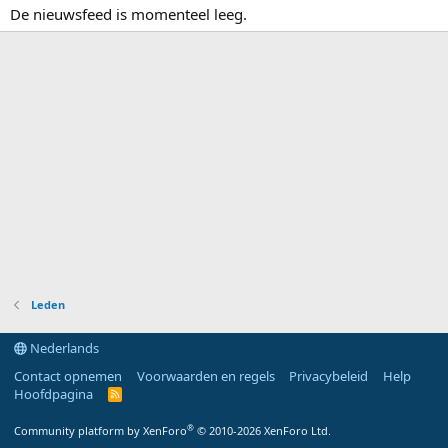
De nieuwsfeed is momenteel leeg.
Leden
Nederlands
Contact opnemen
Voorwaarden en regels
Privacybeleid
Help
Hoofdpagina
R
S
S
®
Community platform by XenForo
© 2010-2026 XenForo Ltd.