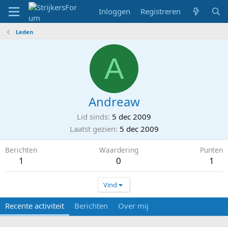
Inloggen
Registreren
Leden
A
Andreaw
Lid sinds
5 dec 2009
Laatst gezien
5 dec 2009
Berichten
Waardering
Punten
1
0
1
Vind
Recente activiteit
Berichten
Over mij