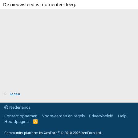
De nieuwsfeed is momenteel leeg.
Leden
Nederlands
Contact opnemen
Voorwaarden en regels
Privacybeleid
Help
Hoofdpagina
R
S
S
®
Community platform by XenForo
© 2010-2026 XenForo Ltd.