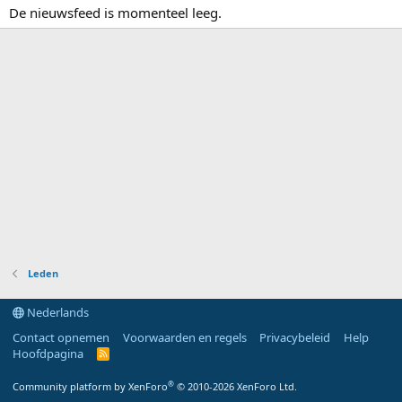
De nieuwsfeed is momenteel leeg.
Leden
Nederlands
Contact opnemen
Voorwaarden en regels
Privacybeleid
Help
Hoofdpagina
R
S
S
®
Community platform by XenForo
© 2010-2026 XenForo Ltd.