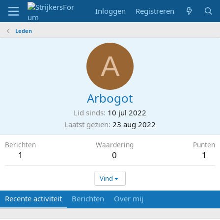
Inloggen
Registreren
Leden
A
Arbogot
Lid sinds
10 jul 2022
Laatst gezien
23 aug 2022
Berichten
Waardering
Punten
1
0
1
Vind
Recente activiteit
Berichten
Over mij