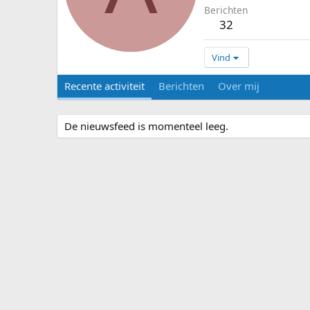
Berichten
32
Vind
Recente activiteit
Berichten
Over mij
De nieuwsfeed is momenteel leeg.