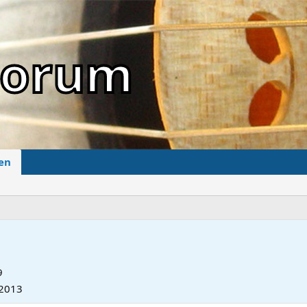
sForum
en
9
 2013