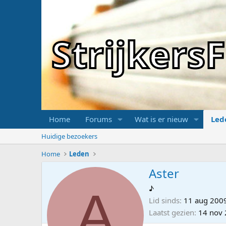
Strijker
Home
Forums
Wat is er nieuw
Led
Huidige bezoekers
Home
Leden
Aster
A
♪
Lid sinds
11 aug 200
Laatst gezien
14 nov