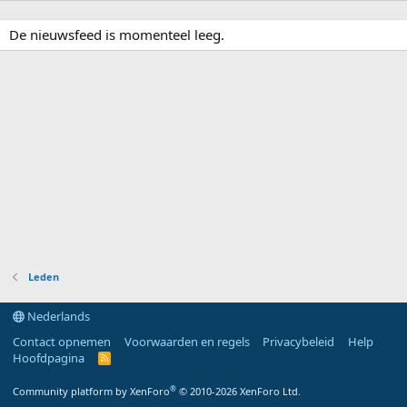
De nieuwsfeed is momenteel leeg.
Leden
Nederlands
Contact opnemen
Voorwaarden en regels
Privacybeleid
Help
Hoofdpagina
R
S
S
®
Community platform by XenForo
© 2010-2026 XenForo Ltd.