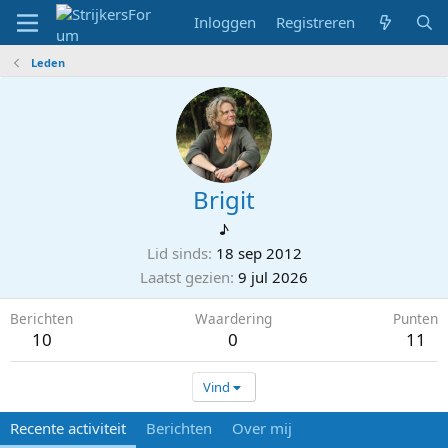
Inloggen
Registreren
Leden
Brigit
♪
Lid sinds
18 sep 2012
Laatst gezien
9 jul 2026
Berichten
Waardering
Punten
10
0
11
Vind
Recente activiteit
Berichten
Over mij