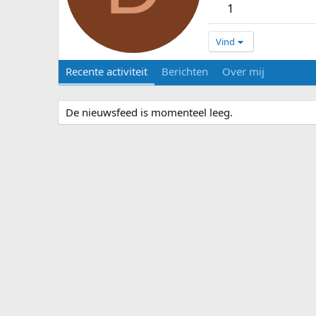
1
Vind
Recente activiteit
Berichten
Over mij
De nieuwsfeed is momenteel leeg.