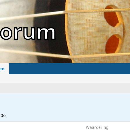
sForum
en
006
Waardering