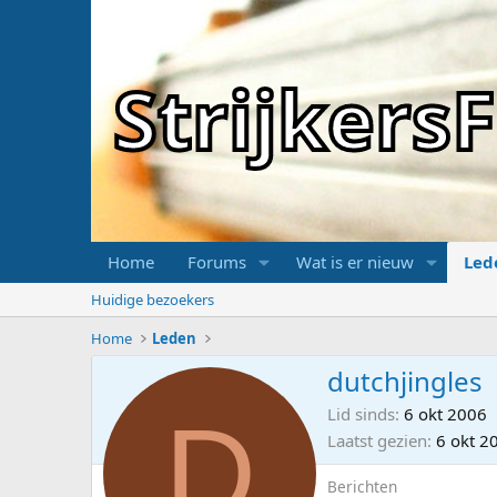
Strijker
Home
Forums
Wat is er nieuw
Led
Huidige bezoekers
Home
Leden
dutchjingles
D
Lid sinds
6 okt 2006
Laatst gezien
6 okt 2
Berichten