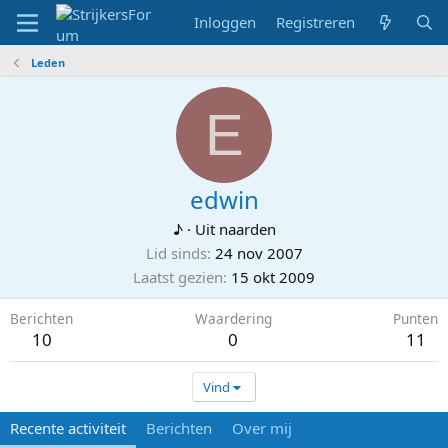
Inloggen
Registreren
Leden
E
edwin
♪
·
Uit
naarden
Lid sinds
24 nov 2007
Laatst gezien
15 okt 2009
Berichten
Waardering
Punten
10
0
11
Vind
Recente activiteit
Berichten
Over mij