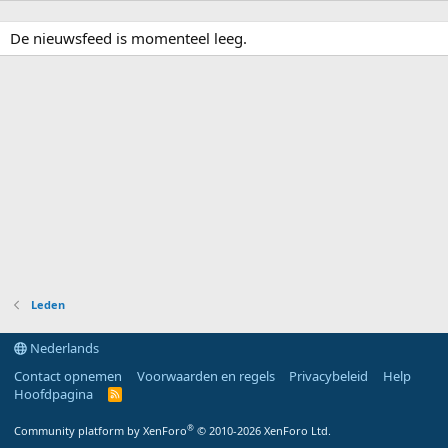
De nieuwsfeed is momenteel leeg.
Leden
Nederlands
Contact opnemen
Voorwaarden en regels
Privacybeleid
Help
Hoofdpagina
R
S
S
®
Community platform by XenForo
© 2010-2026 XenForo Ltd.