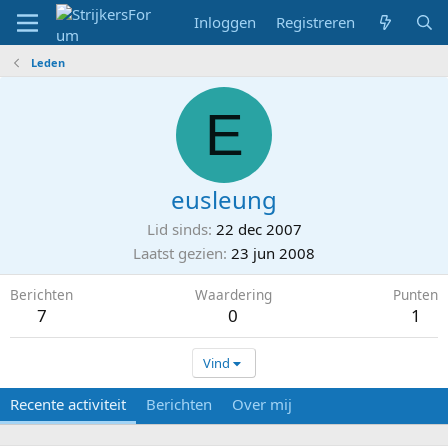
Inloggen
Registreren
Leden
E
eusleung
Lid sinds
22 dec 2007
Laatst gezien
23 jun 2008
Berichten
Waardering
Punten
7
0
1
Vind
Recente activiteit
Berichten
Over mij