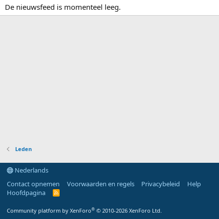
De nieuwsfeed is momenteel leeg.
Leden
Nederlands
Contact opnemen
Voorwaarden en regels
Privacybeleid
Help
Hoofdpagina
R
S
S
®
Community platform by XenForo
© 2010-2026 XenForo Ltd.