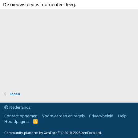
De nieuwsfeed is momenteel leeg.
Leden
Nederlands
Contact opnemen
Voorwaarden en regels
Privacybeleid
Help
Hoofdpagina
R
S
S
®
Community platform by XenForo
© 2010-2026 XenForo Ltd.