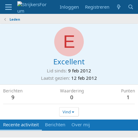
Inloggen
Registreren
Leden
E
Excellent
Lid sinds
9 feb 2012
Laatst gezien
12 feb 2012
Berichten
Waardering
Punten
9
0
1
Vind
Recente activiteit
Berichten
Over mij