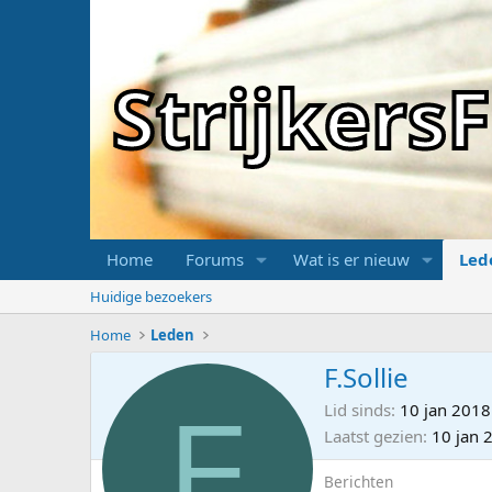
Strijker
Home
Forums
Wat is er nieuw
Led
Huidige bezoekers
Home
Leden
F.Sollie
F
Lid sinds
10 jan 2018
Laatst gezien
10 jan 
Berichten