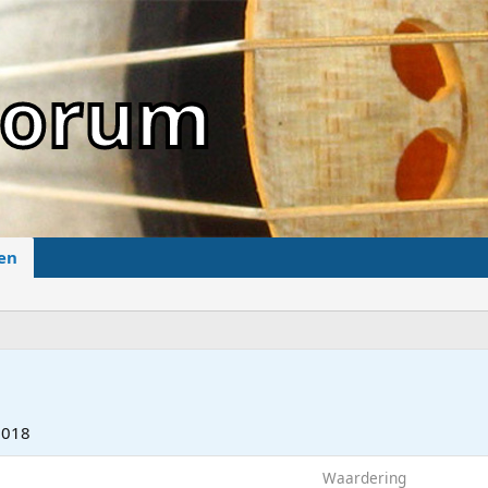
sForum
en
2018
Waardering