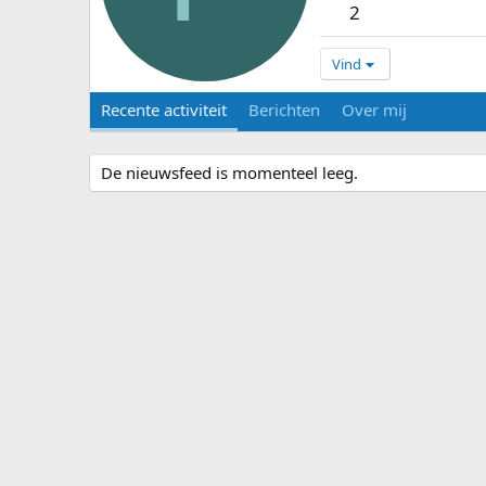
2
Vind
Recente activiteit
Berichten
Over mij
De nieuwsfeed is momenteel leeg.