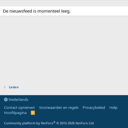
De nieuwsfeed is momenteel leeg.
Leden
Nederlands
Contact opnemen
Voorwaarden en regels
Privacybeleid
Help
Hoofdpagina
R
S
S
®
Community platform by XenForo
© 2010-2026 XenForo Ltd.