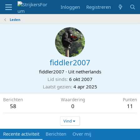
Inloggen
Registreren
Leden
fiddler2007
fiddler2007
·
Uit
netherlands
Lid sinds
6 okt 2007
Laatst gezien
4 apr 2025
Berichten
Waardering
Punten
58
0
11
Vind
Recente activiteit
Berichten
Over mij