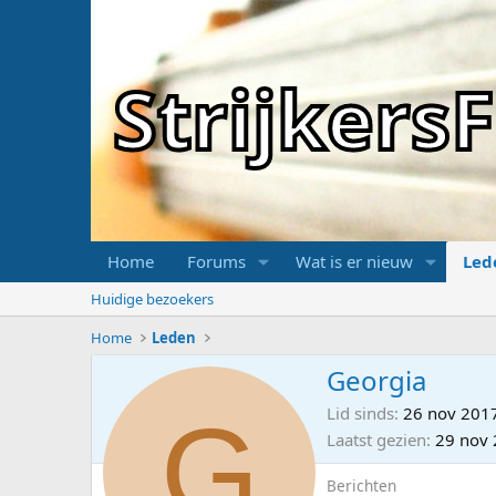
Strijker
Home
Forums
Wat is er nieuw
Led
Huidige bezoekers
Home
Leden
Georgia
G
Lid sinds
26 nov 201
Laatst gezien
29 nov
Berichten