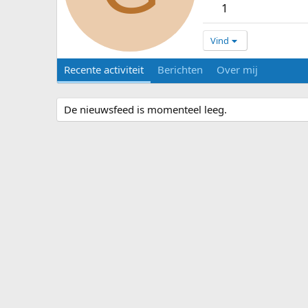
1
Vind
Recente activiteit
Berichten
Over mij
De nieuwsfeed is momenteel leeg.