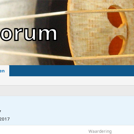
sForum
en
7
 2017
Waardering