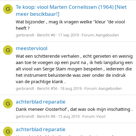
Te koop: viool Marten Cornelissen (1964) [Niet
G
meer bescikbaar!]
Wat bijzonder , mag ik vragen welke "kleur "de viool
heeft ?
gerbrandt
Bericht #6
17 sep 2019
Forum:
Aangeboden
meesterviool
G
Wat een schitterende verhalen , echt genieten en weinig
aan toe te voegen op een punt na , ik heb langdurig een
alt viool van Serge Stam mogen bespelen , iedereen die
het instrument beluisterde was zeer onder de indruk
van de prachtige klank .
gerbrandt
Bericht #56
18 aug 2019
Forum:
Aangeboden
achterblad reparatie
G
Dank meneer Oosterhof , dat was ook mijn inschatting .
gerbrandt
Bericht #8
15 aug 2019
Forum:
Viool
achterblad reparatie
G