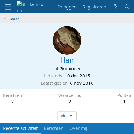
Inloggen
Registreren
Leden
Han
Uit
Groningen
Lid sinds
10 dec 2015
Laatst gezien
6 nov 2016
Berichten
Waardering
Punten
2
2
1
Vind
Recente activiteit
Berichten
Over mij