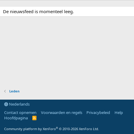
De nieuwsfeed is momenteel leeg.
Leden
Nederlands
Contact opnemen
Voorwaarden en regels
Privacybeleid
Help
Hoofdpagina
R
S
S
®
Community platform by XenForo
© 2010-2026 XenForo Ltd.