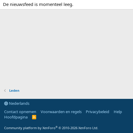
De nieuwsfeed is momenteel leeg.
Leden
Nederlands
Contact opnemen
Voorwaarden en regels
Privacybeleid
Help
Hoofdpagina
R
S
S
®
Community platform by XenForo
© 2010-2026 XenForo Ltd.