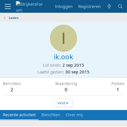
Inloggen
Registreren
Leden
I
ik.ook
Lid sinds
2 sep 2015
Laatst gezien
30 sep 2015
Berichten
Waardering
Punten
2
0
1
Vind
Recente activiteit
Berichten
Over mij