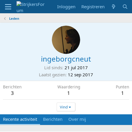
Inloggen
Registreren
Leden
ingeborgcneut
Lid sinds
21 jul 2017
Laatst gezien
12 sep 2017
Berichten
Waardering
Punten
3
1
1
Vind
Recente activiteit
Berichten
Over mij