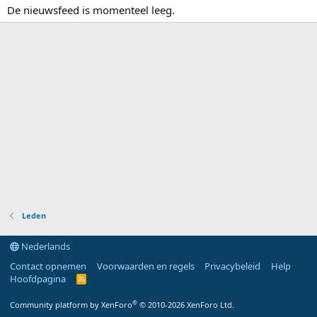
De nieuwsfeed is momenteel leeg.
Leden
Nederlands
Contact opnemen
Voorwaarden en regels
Privacybeleid
Help
Hoofdpagina
R
S
S
®
Community platform by XenForo
© 2010-2026 XenForo Ltd.