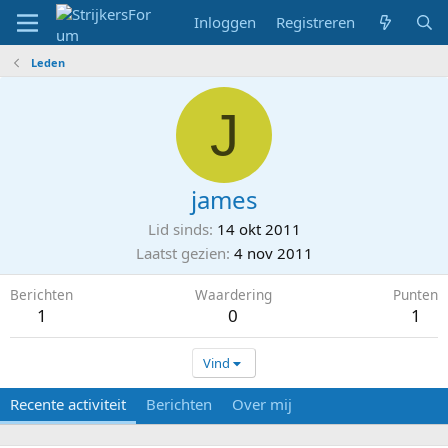
Inloggen
Registreren
Leden
J
james
Lid sinds
14 okt 2011
Laatst gezien
4 nov 2011
Berichten
Waardering
Punten
1
0
1
Vind
Recente activiteit
Berichten
Over mij