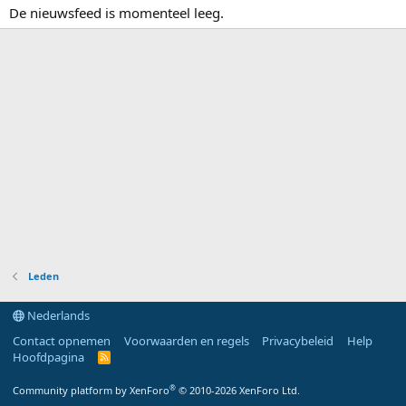
De nieuwsfeed is momenteel leeg.
Leden
Nederlands
Contact opnemen
Voorwaarden en regels
Privacybeleid
Help
Hoofdpagina
R
S
S
®
Community platform by XenForo
© 2010-2026 XenForo Ltd.