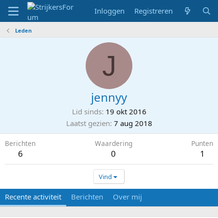
Inloggen
Registreren
Leden
J
jennyy
Lid sinds
19 okt 2016
Laatst gezien
7 aug 2018
Berichten
Waardering
Punten
6
0
1
Vind
Recente activiteit
Berichten
Over mij