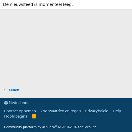
De nieuwsfeed is momenteel leeg.
Leden
Nederlands
Contact opnemen
Voorwaarden en regels
Privacybeleid
Help
Hoofdpagina
R
S
S
®
Community platform by XenForo
© 2010-2026 XenForo Ltd.