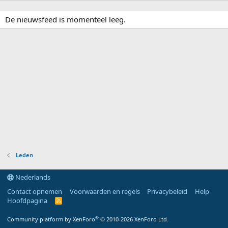
De nieuwsfeed is momenteel leeg.
Leden
Nederlands
Contact opnemen
Voorwaarden en regels
Privacybeleid
Help
Hoofdpagina
R
S
S
®
Community platform by XenForo
© 2010-2026 XenForo Ltd.