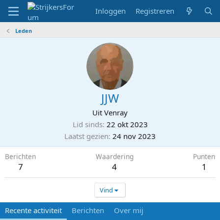
Inloggen
Registreren
Leden
JJW
Uit
Venray
Lid sinds
22 okt 2023
Laatst gezien
24 nov 2023
Berichten
Waardering
Punten
7
4
1
Vind
Recente activiteit
Berichten
Over mij