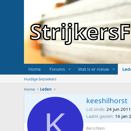
Strijker
Home
Forums
Wat is er nieuw
Led
Huidige bezoekers
Home
Leden
keeshilhorst
K
Lid sinds
24 jun 2011
Laatst gezien
16 jan 
Berichten