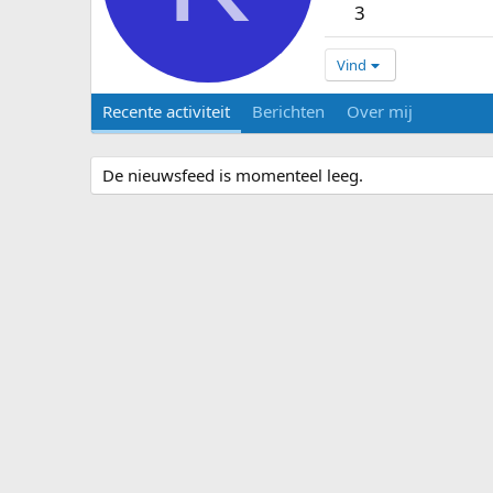
3
Vind
Recente activiteit
Berichten
Over mij
De nieuwsfeed is momenteel leeg.