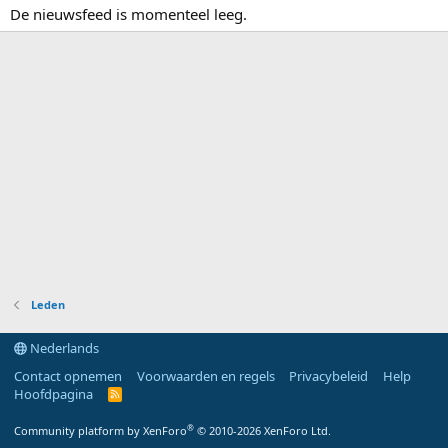
De nieuwsfeed is momenteel leeg.
Leden
Nederlands
Contact opnemen
Voorwaarden en regels
Privacybeleid
Help
Hoofdpagina
R
S
S
®
Community platform by XenForo
© 2010-2026 XenForo Ltd.