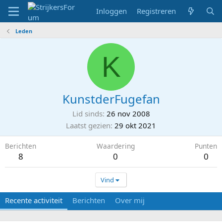
Inloggen
Registreren
Leden
K
KunstderFugefan
Lid sinds
26 nov 2008
Laatst gezien
29 okt 2021
Berichten
Waardering
Punten
8
0
0
Vind
Recente activiteit
Berichten
Over mij