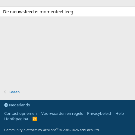
De nieuwsfeed is momenteel leeg.
Leden
Nederlands
Contact opnemen
Voorwaarden en regels
Privacybeleid
Help
Hoofdpagina
R
S
S
®
Community platform by XenForo
© 2010-2026 XenForo Ltd.