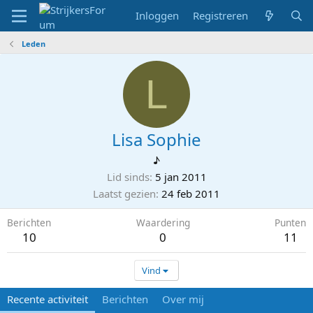
Inloggen
Registreren
Leden
L
Lisa Sophie
♪
Lid sinds
5 jan 2011
Laatst gezien
24 feb 2011
Berichten
Waardering
Punten
10
0
11
Vind
Recente activiteit
Berichten
Over mij