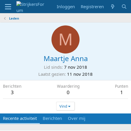
Inloggen
Registreren
Leden
M
Maartje Anna
Lid sinds
7 nov 2018
Laatst gezien
11 nov 2018
Berichten
Waardering
Punten
3
0
1
Vind
Recente activiteit
Berichten
Over mij