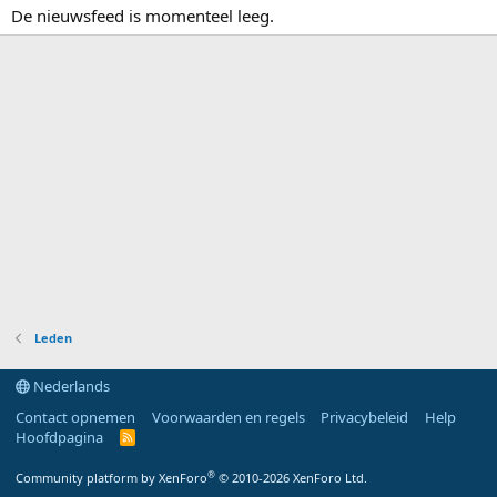
De nieuwsfeed is momenteel leeg.
Leden
Nederlands
Contact opnemen
Voorwaarden en regels
Privacybeleid
Help
Hoofdpagina
R
S
S
®
Community platform by XenForo
© 2010-2026 XenForo Ltd.