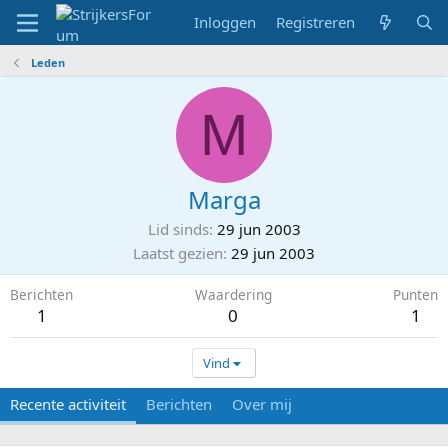
Inloggen
Registreren
Leden
M
Marga
Lid sinds
29 jun 2003
Laatst gezien
29 jun 2003
Berichten
Waardering
Punten
1
0
1
Vind
Recente activiteit
Berichten
Over mij