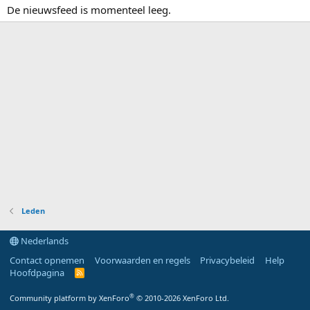
De nieuwsfeed is momenteel leeg.
Leden
Nederlands
Contact opnemen
Voorwaarden en regels
Privacybeleid
Help
Hoofdpagina
R
S
S
®
Community platform by XenForo
© 2010-2026 XenForo Ltd.