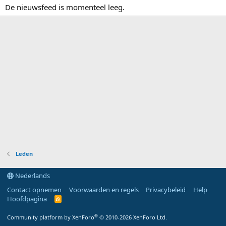
De nieuwsfeed is momenteel leeg.
Leden
Nederlands
Contact opnemen
Voorwaarden en regels
Privacybeleid
Help
Hoofdpagina
R
S
S
®
Community platform by XenForo
© 2010-2026 XenForo Ltd.