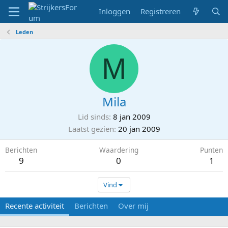
Inloggen
Registreren
Leden
M
Mila
Lid sinds
8 jan 2009
Laatst gezien
20 jan 2009
Berichten
Waardering
Punten
9
0
1
Vind
Recente activiteit
Berichten
Over mij