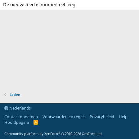
De nieuwsfeed is momenteel leeg.
Leden
Nederlands
Contact opnemen
Voorwaarden en regels
Privacybeleid
Help
Hoofdpagina
R
S
S
®
Community platform by XenForo
© 2010-2026 XenForo Ltd.