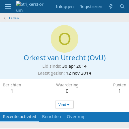
Inloggen
Registreren
Leden
O
Orkest van Utrecht (OvU)
Lid sinds
30 apr 2014
Laatst gezien
12 nov 2014
Berichten
Waardering
Punten
1
0
1
Vind
Recente activiteit
Berichten
Over mij