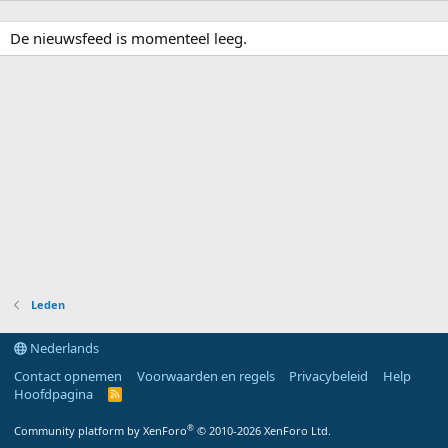
De nieuwsfeed is momenteel leeg.
Leden
Nederlands
Contact opnemen
Voorwaarden en regels
Privacybeleid
Help
Hoofdpagina
R
S
S
®
Community platform by XenForo
© 2010-2026 XenForo Ltd.