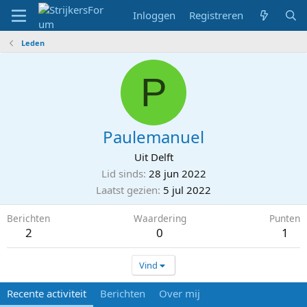
Inloggen
Registreren
Leden
P
Paulemanuel
Uit
Delft
Lid sinds
28 jun 2022
Laatst gezien
5 jul 2022
Berichten
Waardering
Punten
2
0
1
Vind
Recente activiteit
Berichten
Over mij