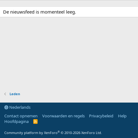
De nieuwsfeed is momenteel leeg.
Leden
Nederlands
Contact opnemen
Voorwaarden en regels
Privacybeleid
Help
Hoofdpagina
R
S
S
®
Community platform by XenForo
© 2010-2026 XenForo Ltd.