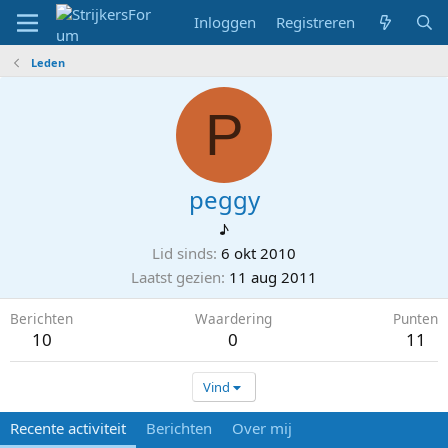
Inloggen
Registreren
Leden
P
peggy
♪
Lid sinds
6 okt 2010
Laatst gezien
11 aug 2011
Berichten
Waardering
Punten
10
0
11
Vind
Recente activiteit
Berichten
Over mij