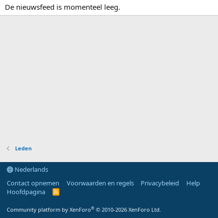
De nieuwsfeed is momenteel leeg.
Leden
Nederlands
Contact opnemen
Voorwaarden en regels
Privacybeleid
Help
Hoofdpagina
R
S
S
®
Community platform by XenForo
© 2010-2026 XenForo Ltd.