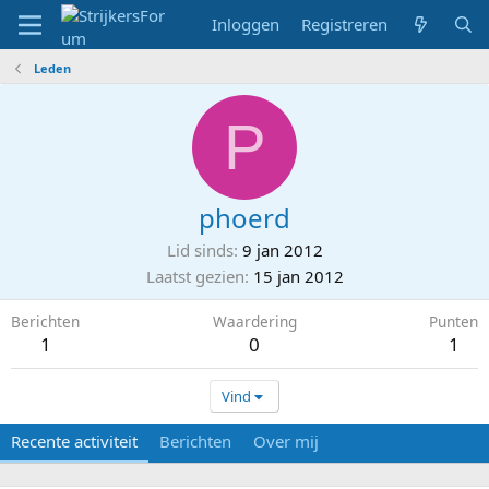
Inloggen
Registreren
Leden
P
phoerd
Lid sinds
9 jan 2012
Laatst gezien
15 jan 2012
Berichten
Waardering
Punten
1
0
1
Vind
Recente activiteit
Berichten
Over mij