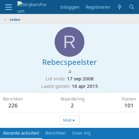
Inloggen
Registreren
Leden
R
Rebecspeelster
♫
Lid sinds
17 sep 2008
Laatst gezien
16 apr 2015
Berichten
Waardering
Punten
226
2
101
Vind
Recente activiteit
Berichten
Over mij