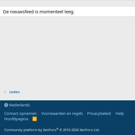
De nieuwsfeed is momenteel leeg.
Leden
Nederlands
Contact opnemen
Voorwaarden en regels
Privacybeleid
Help
Hoofdpagina
R
S
S
®
Community platform by XenForo
© 2010-2026 XenForo Ltd.