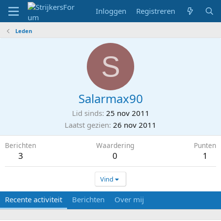
Inloggen
Registreren
Leden
S
Salarmax90
Lid sinds
25 nov 2011
Laatst gezien
26 nov 2011
Berichten
Waardering
Punten
3
0
1
Vind
Recente activiteit
Berichten
Over mij