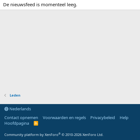
De nieuwsfeed is momenteel leeg.
Leden
Nederlands
Contact opnemen
Voorwaarden en regels
Privacybeleid
Help
Hoofdpagina
R
S
S
®
Community platform by XenForo
© 2010-2026 XenForo Ltd.