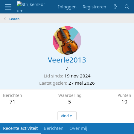
Inloggen
Registreren
Leden
Veerle2013
♪
Lid sinds
19 nov 2024
Laatst gezien
27 mei 2026
Berichten
Waardering
Punten
71
5
10
Vind
Recente activiteit
Berichten
Over mij