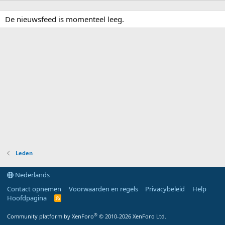
De nieuwsfeed is momenteel leeg.
Leden
Nederlands
Contact opnemen
Voorwaarden en regels
Privacybeleid
Help
Hoofdpagina
R
S
S
®
Community platform by XenForo
© 2010-2026 XenForo Ltd.