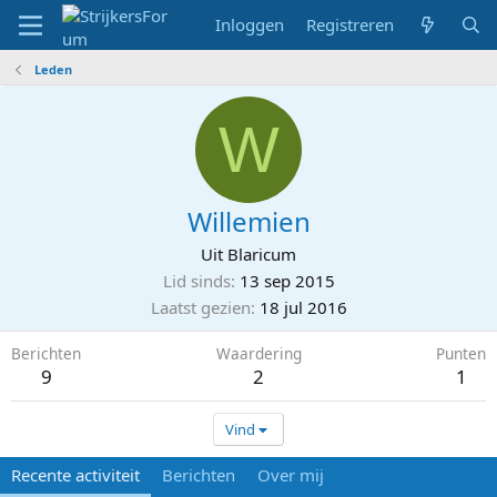
Inloggen
Registreren
Leden
W
Willemien
Uit
Blaricum
Lid sinds
13 sep 2015
Laatst gezien
18 jul 2016
Berichten
Waardering
Punten
9
2
1
Vind
Recente activiteit
Berichten
Over mij