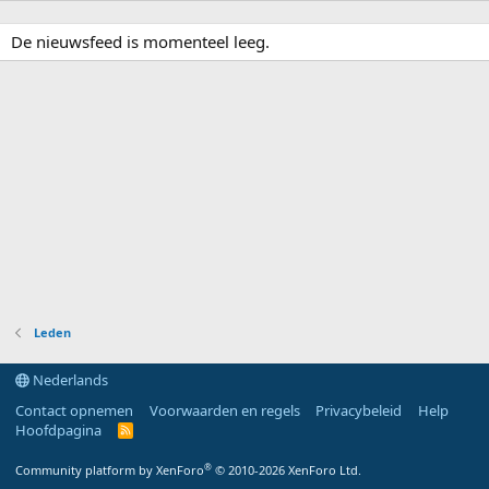
De nieuwsfeed is momenteel leeg.
Leden
Nederlands
Contact opnemen
Voorwaarden en regels
Privacybeleid
Help
Hoofdpagina
R
S
S
®
Community platform by XenForo
© 2010-2026 XenForo Ltd.