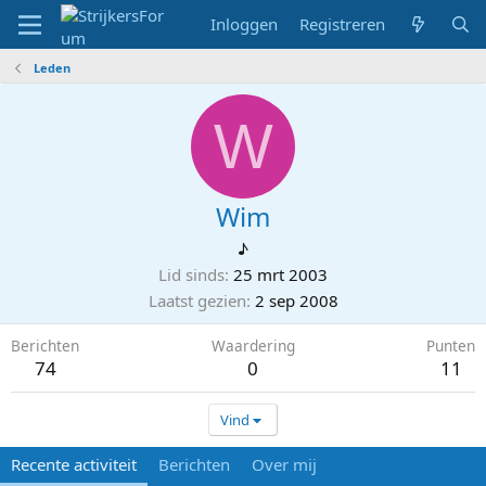
Inloggen
Registreren
Leden
W
Wim
♪
Lid sinds
25 mrt 2003
Laatst gezien
2 sep 2008
Berichten
Waardering
Punten
74
0
11
Vind
Recente activiteit
Berichten
Over mij