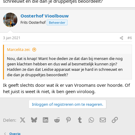
schreeuwt en die dan je druppeltjes beoordeelt?
Oosterhof Vioolbouw
Frits Oosterhof
Beheerder
3 jan 2021
#6
Marcelita zei:
Nou, dat is knap! Want hoe deden ze dat dan bij mensen die nog
geen klachten hebben en dus wel al besmettelijk kunnen zijn?
Hadden ze dan dat Leidse apparaat waar je hard in schreeuwt en
die dan je druppeltjes beoordeelt?
Ik geeft slechts door wat ik er van Vroomans over hoorde. Of
het juist is weet ik niet, ik ben geen viroloog.
Inloggen of registreren om te reageren.
X (Twitter)
Bluesky
LinkedIn
Reddit
Pinterest
Tumblr
WhatsApp
E-mail
Link
Delen:
Overig