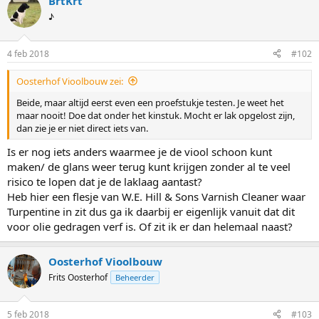
BrtKrt
♪
4 feb 2018
#102
Oosterhof Vioolbouw zei:
Beide, maar altijd eerst even een proefstukje testen. Je weet het
maar nooit! Doe dat onder het kinstuk. Mocht er lak opgelost zijn,
dan zie je er niet direct iets van.
Is er nog iets anders waarmee je de viool schoon kunt
maken/ de glans weer terug kunt krijgen zonder al te veel
risico te lopen dat je de laklaag aantast?
Heb hier een flesje van W.E. Hill & Sons Varnish Cleaner waar
Turpentine in zit dus ga ik daarbij er eigenlijk vanuit dat dit
voor olie gedragen verf is. Of zit ik er dan helemaal naast?
Oosterhof Vioolbouw
Frits Oosterhof
Beheerder
5 feb 2018
#103