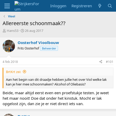
Inloggen
Registreren
Viool
Allereerste schoonmaak??
T
S
Hans53
26 aug 2017
o
t
p
a
Oosterhof Vioolbouw
i
r
Frits Oosterhof
Beheerder
c
t
s
d
t
a
4 feb 2018
#101
a
t
r
u
BrtKrt zei:
t
m
e
Aan het begin van dit draadje hebben jullie het over Viol welke lak
r
kan je hier mee schoonmaken? Alcohol of Oliebasis?
Beide, maar altijd eerst even een proefstukje testen. Je weet
het maar nooit! Doe dat onder het kinstuk. Mocht er lak
opgelost zijn, dan zie je er niet direct iets van.