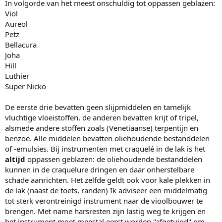
In volgorde van het meest onschuldig tot oppassen geblazen:
Viol
Aureol
Petz
Bellacura
Joha
Hill
Luthier
Super Nicko
De eerste drie bevatten geen slijpmiddelen en tamelijk
vluchtige vloeistoffen, de anderen bevatten krijt of tripel,
alsmede andere stoffen zoals (Venetiaanse) terpentijn en
benzoë. Alle middelen bevatten oliehoudende bestanddelen
of -emulsies. Bij instrumenten met craquelé in de lak is het
altijd
oppassen geblazen: de oliehoudende bestanddelen
kunnen in de craquelure dringen en daar onherstelbare
schade aanrichten. Het zelfde geldt ook voor kale plekken in
de lak (naast de toets, randen) Ik adviseer een middelmatig
tot sterk verontreinigd instrument naar de vioolbouwer te
brengen. Met name harsresten zijn lastig weg te krijgen en
het instrument moet meestal eerst worden "afgetuigd" om