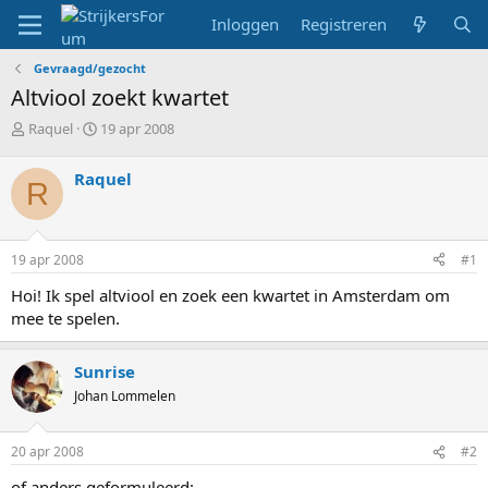
Inloggen
Registreren
Gevraagd/gezocht
Altviool zoekt kwartet
T
S
Raquel
19 apr 2008
o
t
p
a
Raquel
R
i
r
c
t
s
d
t
a
19 apr 2008
#1
a
t
r
u
Hoi! Ik spel altviool en zoek een kwartet in Amsterdam om
t
m
mee te spelen.
e
r
Sunrise
Johan Lommelen
20 apr 2008
#2
of anders geformuleerd: