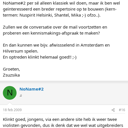
NoName#2 per sé alleen klassiek wil doen, maar ik ben wel
geïnteresseerd een breder repertoire op te bouwen (kern-
termen: Nuspirit Helsinki, Shantel, Mika ;-) ofzo..).
Zullen we de conversatie over de mail voortzetten en
proberen een kennismakings-afspraak te maken?
En dan kunnen we bijv. afwissselend in Amsterdam en
Hilversum spelen.
En optreden klinkt helemaal goed!! ;-)
Groeten,
Zsuzsika
NoName#2
N
♫
18 feb 2009
#16
Klinkt goed, jongens, via een andere site heb ik weer twee
violisten gevonden, dus ik denk dat we wel wat uitgebreiders