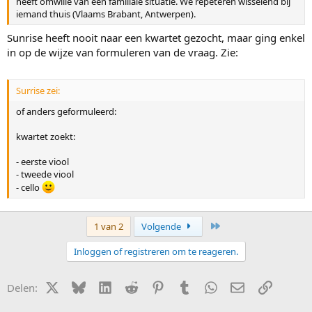
heeft omwille van een familiale situatie. We repeteren wisselend bij
iemand thuis (Vlaams Brabant, Antwerpen).
Sunrise heeft nooit naar een kwartet gezocht, maar ging enkel
in op de wijze van formuleren van de vraag. Zie:
Surrise zei:
of anders geformuleerd:
kwartet zoekt:
- eerste viool
- tweede viool
- cello
Laatste
1 van 2
Volgende
Inloggen of registreren om te reageren.
X (Twitter)
Bluesky
LinkedIn
Reddit
Pinterest
Tumblr
WhatsApp
E-mail
Link
Delen: