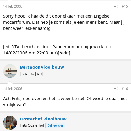
14 feb 2006
#15
Sorry hoor, ik haalde dit door elkaar met een Engelse
mozartforum. Dat heb je soms als je een mens bent. Maar jij
bent weer lekker aardig.
[edit](Dit bericht is door Pandemonium bijgewerkt op
14/02/2006 om 22:09 uur)[/edit]
BertBoonVioolbouw
|♫♫|♫♫|♫♫|
14 feb 2006
#16
Ach Frits, nog even en het is weer Lente!! Of word je daar niet
vrolijk van?
Oosterhof Vioolbouw
Frits Oosterhof
Beheerder