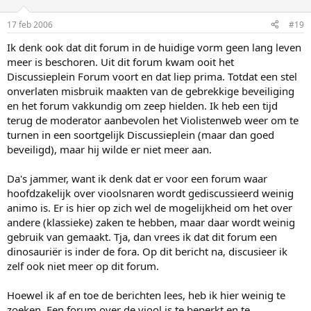
17 feb 2006
#19
Ik denk ook dat dit forum in de huidige vorm geen lang leven
meer is beschoren. Uit dit forum kwam ooit het
Discussieplein Forum voort en dat liep prima. Totdat een stel
onverlaten misbruik maakten van de gebrekkige beveiliging
en het forum vakkundig om zeep hielden. Ik heb een tijd
terug de moderator aanbevolen het Violistenweb weer om te
turnen in een soortgelijk Discussieplein (maar dan goed
beveiligd), maar hij wilde er niet meer aan.
Da's jammer, want ik denk dat er voor een forum waar
hoofdzakelijk over vioolsnaren wordt gediscussieerd weinig
animo is. Er is hier op zich wel de mogelijkheid om het over
andere (klassieke) zaken te hebben, maar daar wordt weinig
gebruik van gemaakt. Tja, dan vrees ik dat dit forum een
dinosauriër is inder de fora. Op dit bericht na, discusieer ik
zelf ook niet meer op dit forum.
Hoewel ik af en toe de berichten lees, heb ik hier weinig te
zoeken. Een forum over de viool is te beperkt en te