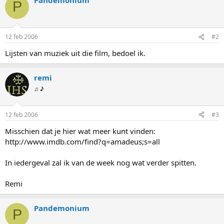
P
12 feb 2006
#2
Lijsten van muziek uit die film, bedoel ik.
remi
♫ ♪
12 feb 2006
#3
Misschien dat je hier wat meer kunt vinden:
http://www.imdb.com/find?q=amadeus;s=all
In iedergeval zal ik van de week nog wat verder spitten.
Remi
Pandemonium
P