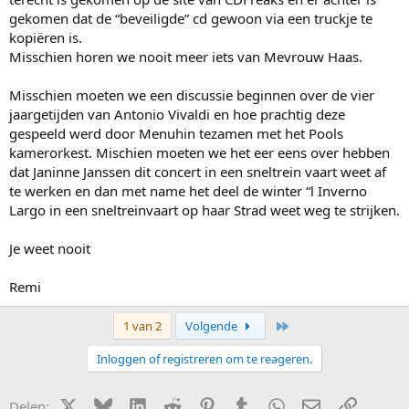
gekomen dat de “beveiligde” cd gewoon via een truckje te
kopiëren is.
Misschien horen we nooit meer iets van Mevrouw Haas.
Misschien moeten we een discussie beginnen over de vier
jaargetijden van Antonio Vivaldi en hoe prachtig deze
gespeeld werd door Menuhin tezamen met het Pools
kamerorkest. Mischien moeten we het eer eens over hebben
dat Janinne Janssen dit concert in een sneltrein vaart weet af
te werken en dan met name het deel de winter “l Inverno
Largo in een sneltreinvaart op haar Strad weet weg te strijken.
Je weet nooit
Remi
Laatste
1 van 2
Volgende
Inloggen of registreren om te reageren.
X (Twitter)
Bluesky
LinkedIn
Reddit
Pinterest
Tumblr
WhatsApp
E-mail
Link
Delen: