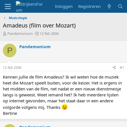
Inloggen
Registreren
Musicologie
Amadeus (film over Mozart)
T
S
Pandemonium
12 feb 2006
o
t
p
a
Pandemonium
P
i
r
c
t
s
d
t
a
12 feb 2006
#1
a
t
r
u
Kennen jullie de film Amadeus? Ik wil weten hoe de muziek
t
m
heet die Mozart speelt buiten, voor de keizer. Het is ergens in
e
het midden van de film, net nadat er een nieuw dienstmeisje
r
langs is geweest. Weet iemand het? Ik heb meerdere lijsten
op internet gevonden, maar het staat daar in een andere
volgorde volgens mij. Thanks
Bertine
Pandemonium