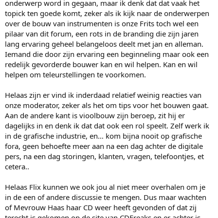
onderwerp word in gegaan, maar ik denk dat dat vaak het
topick ten goede komt, zeker als ik kijk naar de onderwerpen
over de bouw van instrumenten is onze Frits toch wel een
pilaar van dit forum, een rots in de branding die zijn jaren
lang ervaring geheel belangeloos deelt met jan en alleman.
Iemand die door zijn ervaring een beginneling maar ook een
redelijk gevorderde bouwer kan en wil helpen. Kan en wil
helpen om teleurstellingen te voorkomen.
Helaas zijn er vind ik inderdaad relatief weinig reacties van
onze moderator, zeker als het om tips voor het bouwen gaat.
Aan de andere kant is vioolbouw zijn beroep, zit hij er
dagelijks in en denk ik dat dat ook een rol speelt. Zelf werk ik
in de grafische industrie, en… kom bijna nooit op grafische
fora, geen behoefte meer aan na een dag achter de digitale
pers, na een dag storingen, klanten, vragen, telefoontjes, et
cetera..
Helaas Flix kunnen we ook jou al niet meer overhalen om je
in de een of andere discussie te mengen. Dus maar wachten
of Mevrouw Haas haar CD weer heeft gevonden of dat zij
terecht is gekomen op de site van CDFreaks en er achter is