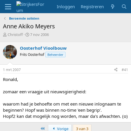
Inloggen
Registreren
Beroemde solisten
Anne Akiko Meyers
T
S
Christoff
7 nov 2006
o
t
p
a
Oosterhof Vioolbouw
i
r
Frits Oosterhof
Beheerder
c
t
s
d
t
a
1 mrt 2007
#41
a
t
r
u
Ronald,
t
m
e
zomaar een vraagje uit nieuwsgierigheid:
r
waarom had je behoefte om met een nieuwe inlognaam te
beginnen? Hopf was binnen no-time 'een begrip'.
Hopf2 kan dat mogelijk nog worden, maar da's afwachten. (o)
Eerste
Vorige
3 van 3