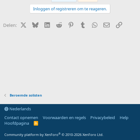
Inloggen of registreren om te reageren.
X (Twitter)
Bluesky
LinkedIn
Reddit
Pinterest
Tumblr
WhatsApp
E-mail
Link
Delen:
Beroemde solisten
Nederlands
Contact opnemen
Voorwaarden en regels
Privacybeleid
Help
Hoofdpagina
R
S
S
®
Community platform by XenForo
© 2010-2026 XenForo Ltd.