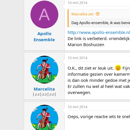
10 mrt 2014
A
Marcelita zei:
Dag Apollo-ensemble, ik was benie
http://www.apollo-ensemble.
Apollo
De link is verbeterd. vriendelij
Ensemble
Marion Boshuizen
10 mrt 2014
O.K., dit ziet er leuk uit.
Fijn
informatie gezien over kamermuz
is dan ook minder gedoe met j
Er zullen nu wel al heel wat va
Marcelita
overwegen.
|♫♫|♫♫|♫♫|
10 mrt 2014
Oeps, vorige reactie iets te s