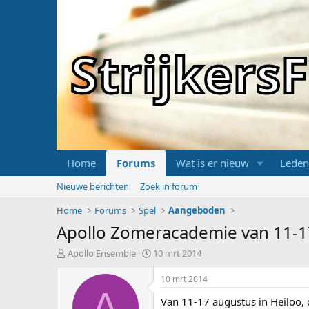
Strijker
Home
Forums
Wat is er nieuw
Leden
Nieuwe berichten
Zoek in forum
Home
Forums
Spel
Aangeboden
Apollo Zomeracademie van 11-17
T
S
Apollo Ensemble
10 mrt 2014
o
t
p
a
10 mrt 2014
i
r
A
Van 11-17 augustus in Heiloo,
c
t