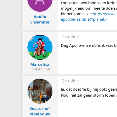
s
d
concerten, workshops en lezing
t
a
mogelijkheid om mee te doen a
a
t
binnenkomst. zie
http://www.a
Apollo
r
u
apolloensemble@planet.nl
t
m
Ensemble
e
r
10 mrt 2014
Dag Apollo-ensemble, ik was ben
Marcelita
|♫♫|♫♫|♫♫|
10 mrt 2014
Ja, dat doet 'ie bij mij ook: gee
Nou, het zal geen storm lopen a
Oosterhof
Vioolbouw